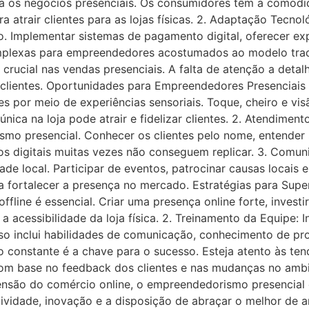
ara os negócios presenciais. Os consumidores têm a comod
ra atrair clientes para as lojas físicas. 2. Adaptação Tecno
vo. Implementar sistemas de pagamento digital, oferecer e
mplexas para empreendedores acostumados ao modelo tradic
l crucial nas vendas presenciais. A falta de atenção a deta
clientes. Oportunidades para Empreendedores Presenciais 1.
es por meio de experiências sensoriais. Toque, cheiro e v
ica na loja pode atrair e fidelizar clientes. 2. Atendimen
smo presencial. Conhecer os clientes pelo nome, entender
s digitais muitas vezes não conseguem replicar. 3. Comu
de local. Participar de eventos, patrocinar causas locais 
ra fortalecer a presença no mercado. Estratégias para Supe
ffline é essencial. Criar uma presença online forte, invest
a acessibilidade da loja física. 2. Treinamento da Equipe: I
sso inclui habilidades de comunicação, conhecimento de p
o constante é a chave para o sucesso. Esteja atento às t
s com base no feedback dos clientes e nas mudanças no am
ensão do comércio online, o empreendedorismo presencial
tividade, inovação e a disposição de abraçar o melhor de a