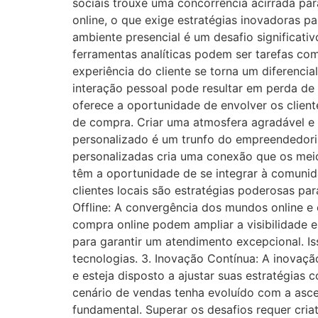
sociais trouxe uma concorrência acirrada p
online, o que exige estratégias inovadoras pa
ambiente presencial é um desafio significati
ferramentas analíticas podem ser tarefas co
experiência do cliente se torna um diferencia
interação pessoal pode resultar em perda de 
oferece a oportunidade de envolver os client
de compra. Criar uma atmosfera agradável e ún
personalizado é um trunfo do empreendedori
personalizadas cria uma conexão que os meio
têm a oportunidade de se integrar à comunida
clientes locais são estratégias poderosas pa
Offline: A convergência dos mundos online e o
compra online podem ampliar a visibilidade e 
para garantir um atendimento excepcional. I
tecnologias. 3. Inovação Contínua: A inovaçã
e esteja disposto a ajustar suas estratégia
cenário de vendas tenha evoluído com a asc
fundamental. Superar os desafios requer cria