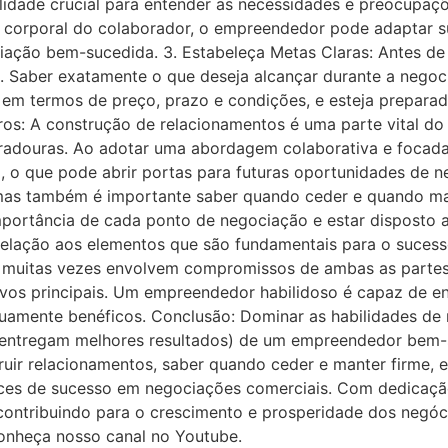
lidade crucial para entender as necessidades e preocupaç
m corporal do colaborador, o empreendedor pode adaptar 
ação bem-sucedida. 3. Estabeleça Metas Claras: Antes de i
as. Saber exatamente o que deseja alcançar durante a neg
s em termos de preço, prazo e condições, e esteja preparad
uros: A construção de relacionamentos é uma parte vital 
uradouras. Ao adotar uma abordagem colaborativa e foca
, o que pode abrir portas para futuras oportunidades de 
, mas também é importante saber quando ceder e quando ma
mportância de cada ponto de negociação e estar disposto 
relação aos elementos que são fundamentais para o sucess
uitas vezes envolvem compromissos de ambas as partes. 
os principais. Um empreendedor habilidoso é capaz de enc
uamente benéficos. Conclusão: Dominar as habilidades de
que entregam melhores resultados) de um empreendedor bem
truir relacionamentos, saber quando ceder e manter firme,
 de sucesso em negociações comerciais. Com dedicação e
ontribuindo para o crescimento e prosperidade dos negóc
onheça nosso canal no Youtube.