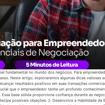
el fundamental no mundo dos negócios. Para empreendedo
casso. Neste artigo, exploraremos algumas dicas valiosas 
cançar resultados positivos em suas transações comerciai
crucial que o empreendedor tenha um profundo conhecimen
 Essa base sólida proporciona confiança durante as nego
tecipe possíveis objeções. 2. Desenvolva a Habilidade da E