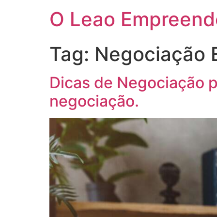
O Leao Empreend
Tag:
Negociação E
Dicas de Negociação p
negociação.