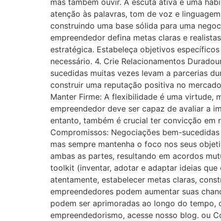
mas também ouvir. A escuta ativa é uma habi
atenção às palavras, tom de voz e linguage
construindo uma base sólida para uma negoci
empreendedor defina metas claras e realist
estratégica. Estabeleça objetivos específico
necessário. 4. Crie Relacionamentos Durado
sucedidas muitas vezes levam a parcerias d
construir uma reputação positiva no mercado
Manter Firme: A flexibilidade é uma virtude
empreendedor deve ser capaz de avaliar a i
entanto, também é crucial ter convicção em 
Compromissos: Negociações bem-sucedidas m
mas sempre mantenha o foco nos seus objetiv
ambas as partes, resultando em acordos mut
toolkit (inventar, adotar e adaptar ideias 
atentamente, estabelecer metas claras, cons
empreendedores podem aumentar suas chances
podem ser aprimoradas ao longo do tempo, c
empreendedorismo, acesse nosso blog. ou C