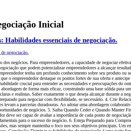
gociação Inicial
 Habilidades essenciais de negociação.
s negócios. Para empreendedores, a capacidade de negociar efetivamen
 negociação que podem potencializar empreendedores a alcançar resultad
o empreendedor tenha um profundo conhecimento sobre seu produto ou 
 que o empreendedor destaque os pontos fortes de sua oferta e antecipe
habilidade crucial para entender as necessidades e preocupações do outr
 abordagem de forma mais eficaz, construindo uma base sólida para um
claras e realistas. Saber exatamente o que deseja alcançar durante a n
a preparado para negociar com flexibilidade, se necessário. 4. Crie Re
es levam a parcerias duradouras. Ao adotar uma abordagem colaborativ
 oportunidades de negócios. 5. Saiba Quando Ceder e Quando Manter Fir
 deve ser capaz de avaliar a importância de cada ponto de negociação 
ndamentais para o sucesso do negócio. 6. Esteja Preparado para Comp
sões, mas sempre mantenha o foco nos seus objetivos principais. Um em
os. Conclusão: Dominar as habilidades de negociação é uma parte funda