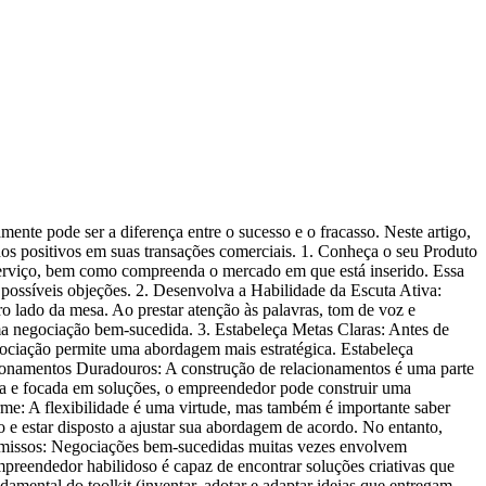
te pode ser a diferença entre o sucesso e o fracasso. Neste artigo,
os positivos em suas transações comerciais. 1. Conheça o seu Produto
serviço, bem como compreenda o mercado em que está inserido. Essa
 possíveis objeções. 2. Desenvolva a Habilidade da Escuta Ativa:
o lado da mesa. Ao prestar atenção às palavras, tom de voz e
a negociação bem-sucedida. 3. Estabeleça Metas Claras: Antes de
egociação permite uma abordagem mais estratégica. Estabeleça
lacionamentos Duradouros: A construção de relacionamentos é uma parte
a e focada em soluções, o empreendedor pode construir uma
me: A flexibilidade é uma virtude, mas também é importante saber
e estar disposto a ajustar sua abordagem de acordo. No entanto,
romissos: Negociações bem-sucedidas muitas vezes envolvem
preendedor habilidoso é capaz de encontrar soluções criativas que
mental do toolkit (inventar, adotar e adaptar ideias que entregam