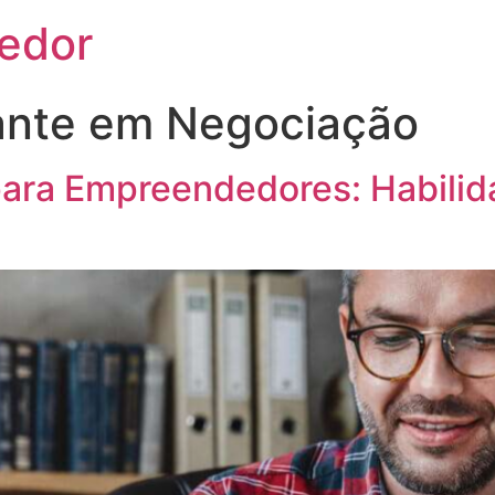
edor
iante em Negociação
ara Empreendedores: Habilid