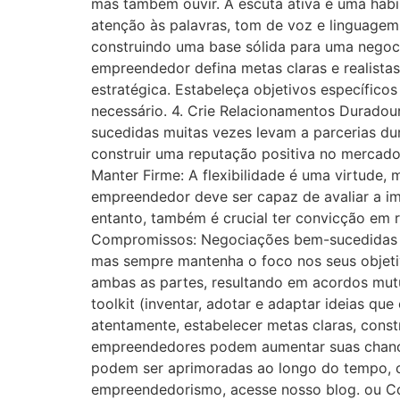
mas também ouvir. A escuta ativa é uma habi
atenção às palavras, tom de voz e linguage
construindo uma base sólida para uma negoci
empreendedor defina metas claras e realist
estratégica. Estabeleça objetivos específico
necessário. 4. Crie Relacionamentos Durado
sucedidas muitas vezes levam a parcerias d
construir uma reputação positiva no mercado
Manter Firme: A flexibilidade é uma virtude
empreendedor deve ser capaz de avaliar a i
entanto, também é crucial ter convicção em 
Compromissos: Negociações bem-sucedidas m
mas sempre mantenha o foco nos seus objetiv
ambas as partes, resultando em acordos mut
toolkit (inventar, adotar e adaptar ideias 
atentamente, estabelecer metas claras, cons
empreendedores podem aumentar suas chances
podem ser aprimoradas ao longo do tempo, c
empreendedorismo, acesse nosso blog. ou C