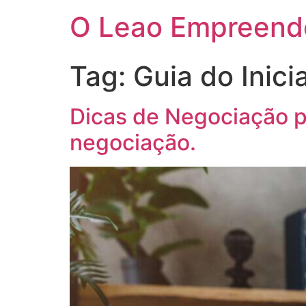
O Leao Empreend
Tag:
Guia do Inic
Dicas de Negociação p
negociação.