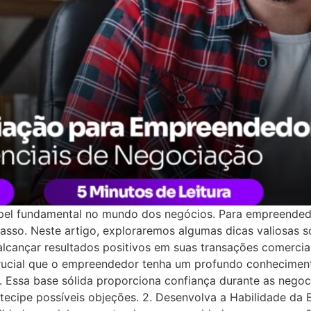
el fundamental no mundo dos negócios. Para empreendedo
casso. Neste artigo, exploraremos algumas dicas valiosas 
cançar resultados positivos em suas transações comerciai
crucial que o empreendedor tenha um profundo conhecimen
 Essa base sólida proporciona confiança durante as nego
tecipe possíveis objeções. 2. Desenvolva a Habilidade da E