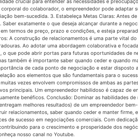
lidade crucial para entender as necessidades e preocupaç
m corporal do colaborador, o empreendedor pode adaptar 
ação bem-sucedida. 3. Estabeleça Metas Claras: Antes de i
as. Saber exatamente o que deseja alcançar durante a neg
s em termos de preço, prazo e condições, e esteja preparad
uros: A construção de relacionamentos é uma parte vital 
uradouras. Ao adotar uma abordagem colaborativa e foca
, o que pode abrir portas para futuras oportunidades de 
, mas também é importante saber quando ceder e quando ma
mportância de cada ponto de negociação e estar disposto 
relação aos elementos que são fundamentais para o sucess
uitas vezes envolvem compromissos de ambas as partes. 
os principais. Um empreendedor habilidoso é capaz de enc
uamente benéficos. Conclusão: Dominar as habilidades de
que entregam melhores resultados) de um empreendedor bem
truir relacionamentos, saber quando ceder e manter firme,
 de sucesso em negociações comerciais. Com dedicação e
ontribuindo para o crescimento e prosperidade dos negóc
onheça nosso canal no Youtube.