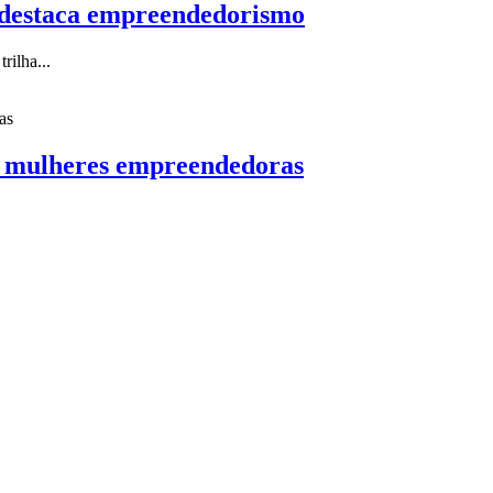
e destaca empreendedorismo
rilha...
r mulheres empreendedoras