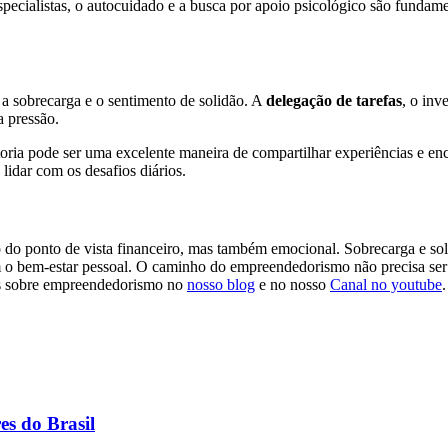
pecialistas, o autocuidado e a busca por apoio psicológico são fundam
 a sobrecarga e o sentimento de solidão. A
delegação de tarefas
, o inv
 pressão.
ria pode ser uma excelente maneira de compartilhar experiências e enc
lidar com os desafios diários.
ó do ponto de vista financeiro, mas também emocional. Sobrecarga e so
om o bem-estar pessoal. O caminho do empreendedorismo não precisa ser 
os sobre empreendedorismo no
nosso blog
e no nosso
Canal no youtube
.
s do Brasil