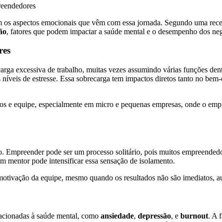
m os aspectos emocionais que vêm com essa jornada. Segundo uma rece
ão
, fatores que podem impactar a saúde mental e o desempenho dos ne
res
rga excessiva de trabalho, muitas vezes assumindo várias funções dent
os níveis de estresse. Essa sobrecarga tem impactos diretos tanto no bem
os e equipe, especialmente em micro e pequenas empresas, onde o empre
o. Empreender pode ser um processo solitário, pois muitos empreendedo
m mentor pode intensificar essa sensação de isolamento.
 motivação da equipe, mesmo quando os resultados não são imediatos, 
lacionadas à saúde mental, como
ansiedade
,
depressão
, e
burnout
. A 