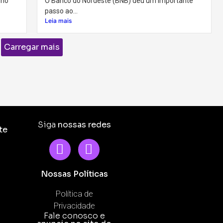
 no
O Banco do Nordeste (BNB) deu um importante
passo ao...
Leia mais
Carregar mais
Siga
nossas redes
te
Nossas Políticas
Política de
Privacidade
Fale conosco e