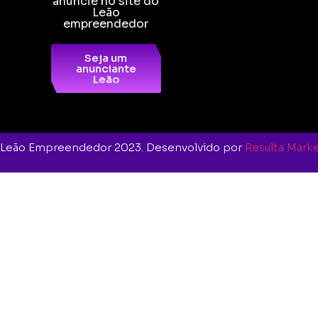
anuncie no site do
Leão
empreendedor
Seja um
anunciante
Leão
O Leão Empreendedor 2023. Desenvolvido por
Resulta Marke