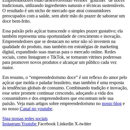
Empreendedores estão desenvolvendo versões “gourmet” de doces
tradicionais, utilizando ingredientes naturais e técnicas sustentáveis.
O resultado é um nicho de mercado que atrai consumidores
preocupados com a saúde, sem abrir mão do prazer de saborear um
doce bem-feito.
Essa paixão pelo açúcar transcende o simples prazer gustativo; ela
também representa uma oportunidade de crescimento e inovação.
Empreendedores que se destacam no setor não só investem na
qualidade do produto, mas também em estratégias de marketing
digital, expandindo suas marcas para o mercado online. Redes
sociais, como Instagram e TikTok, se tornaram vitrines poderosas
para promover novos produtos e alcançar um público cada vez
maior.
Em resumo, o “empreendedorismo doce” é um reflexo do amor pelo
açúcar que molda o paladar brasileiro, mas também é uma resposta
às tendências globais de consumo. Combinando tradição e inovação,
esse setor promete continuar crescendo, adoçando a vida dos
consumidores e dos empreendedores que encontram nele sua
paixão. Veja mais artigos sobre empreendedorismo no
nosso blog
e
no nosso
Canal no youtube
.
Siga nossas redes sociais
Instagram
Youtube
Facebook
Linkedin
X-twitter